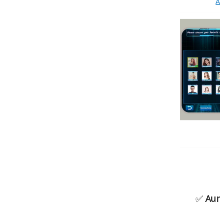
A
✅
Aum