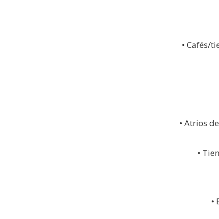
• Cafés/t
• Atrios d
• Tie
• 