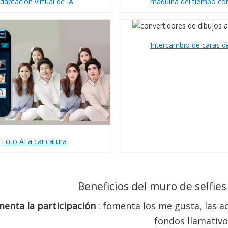
daptación virtual de IA
máquina del tiempo co
Intercambio de caras d
Foto AI a caricatura
Beneficios del muro de selfies
enta la participación
: fomenta los me gusta, las 
fondos llamativo