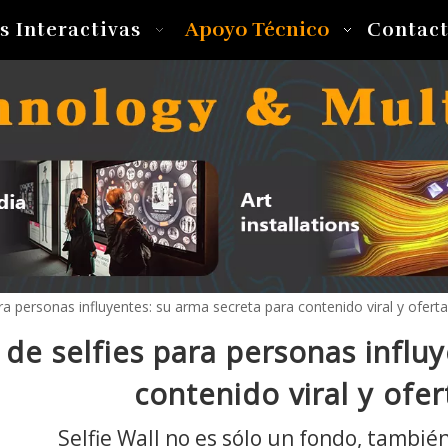
Apoyo Técnico
s Interactivas
Contac
ra personas influyentes: su arma secreta para contenido viral y ofert
de selfies para personas influy
contenido viral y ofe
Selfie Wall no es sólo un fondo, también