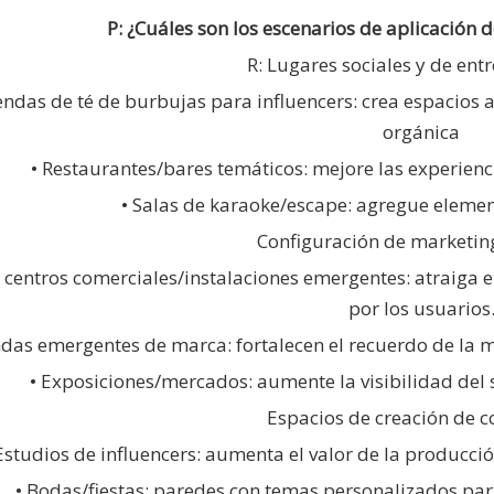
P: ¿Cuáles son los escenarios de aplicación de
R: Lugares sociales y de ent
iendas de té de burbujas para influencers: crea espacio
orgánica
• Restaurantes/bares temáticos: mejore las experienc
• Salas de karaoke/escape: agregue element
️ Configuración de marketin
e centros comerciales/instalaciones emergentes: atraiga 
por los usuarios
ndas emergentes de marca: fortalecen el recuerdo de la m
• Exposiciones/mercados: aumente la visibilidad del 
Espacios de creación de c
Estudios de influencers: aumenta el valor de la producc
• Bodas/fiestas: paredes con temas personalizados p