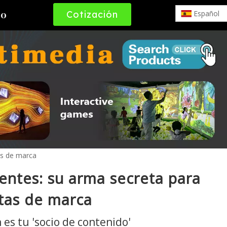
Cotización
Español
to
Gratuita
as de marca
entes: su arma secreta para
rtas de marca
 es tu 'socio de contenido'