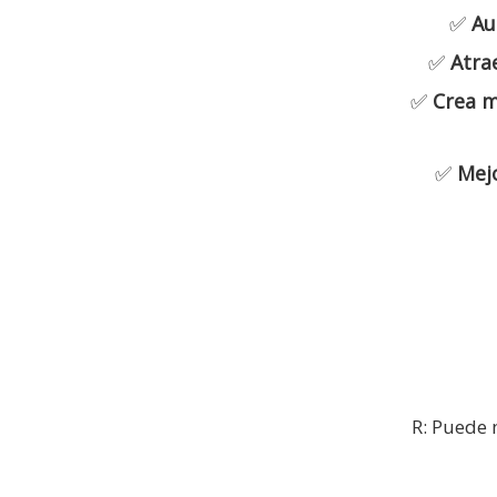
✅
Au
✅
Atra
✅
Crea m
✅
Mej
R: Puede 