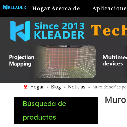
Hogar
Acerca de
Aplicacione
Hogar
Blog
Noticias
»
»
»
Muro de selfies pa
Muro 
Búsqueda de
productos