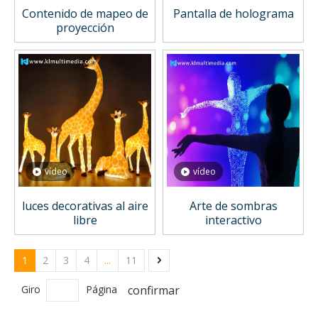
Contenido de mapeo de
Pantalla de holograma
proyección
vídeo
vídeo
luces decorativas al aire
Arte de sombras
libre
interactivo
1
2
3
4
...
11
confirmar
Giro
Página