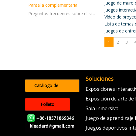
Juego de muro d
Pantalla complementaria
Juegos interacti
Preguntas frecuentes sobre el sistema
Vídeo de proyec
Lista de temas 
Juegos de entre
1
2
3
Soluciones
Catálogo de
Exposiciones interact
productos
Exposición de arte de 
Folleto
Sala inmersiva
Juego de aprendizaje 
Juegos deportivos int