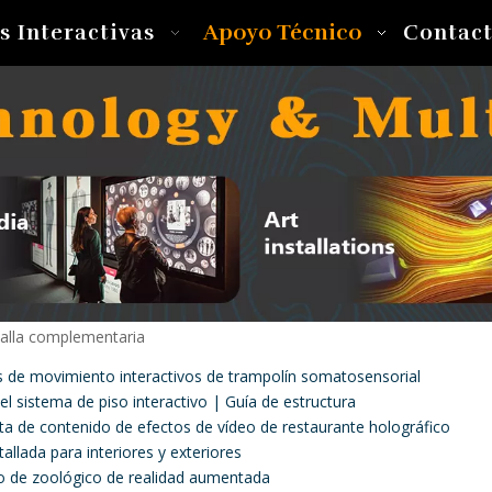
Apoyo Técnico
s Interactivas
Contac
alla complementaria
s de movimiento interactivos de trampolín somatosensorial
 sistema de piso interactivo | Guía de estructura
ta de contenido de efectos de vídeo de restaurante holográfico
allada para interiores y exteriores
vo de zoológico de realidad aumentada