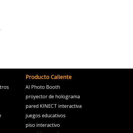
r
Producto Caliente
tros
AI Photo Booth
proyector de holograma
pared KINECT interactiva
e
juegos educativos
piso interactivo