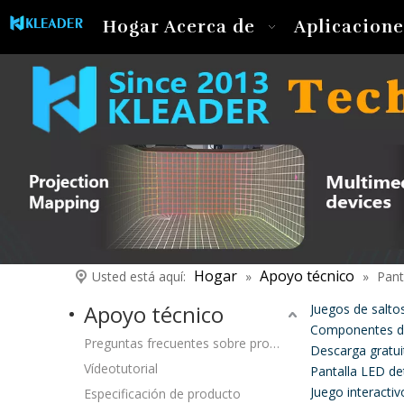
Hogar
Acerca de
Aplicacione
Hogar
Apoyo técnico
Usted está aquí:
»
»
Pant
Apoyo técnico
Juegos de salto
Componentes del
Preguntas frecuentes sobre productos
Descarga gratui
Vídeotutorial
Pantalla LED det
Juego interacti
Especificación de producto