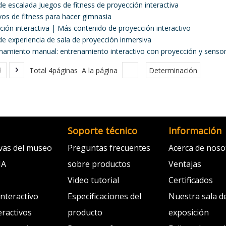
e escalada Juegos de fitness de proyección interactiva
vos de fitness para hacer gimnasia
ción interactiva | Más contenido de proyección interactivo
de experiencia de sala de proyección inmersiva
namiento manual: entrenamiento interactivo con proyección y senso
4
Total 4páginas A la página
Determinación
Soporte técnico
Información
ivas del museo
Preguntas frecuentes
Acerca de noso
IA
sobre productos
Ventajas
Video tutorial
Certificados
interactivo
Especificaciones del
Nuestra sala d
eractivos
producto
exposición