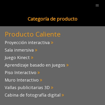
Categoría de producto
Producto Caliente
Proyección interactiva

Sala inmersiva

Juego Kinect

Aprendizaje basado en juegos

Piso Interactivo

Muro Interactivo

Vallas publicitarias 3D

Cabina de fotografía digital

Juego Kin