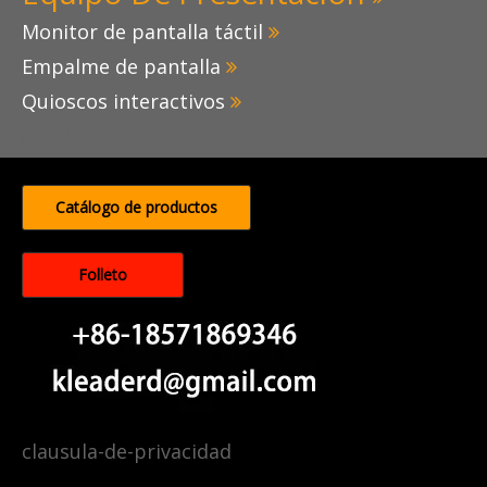
Monitor de pantalla táctil

Empalme de pantalla

Quioscos interactivos

Juego Kin
Catálogo de productos
Folleto
clausula-de-privacidad