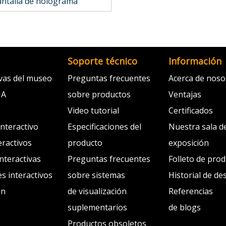
antalla de holograma
Soporte técnico
Información
ivas del museo
Preguntas frecuentes
Acerca de noso
IA
sobre productos
Ventajas
Video tutorial
Certificados
interactivo
Especificaciones del
Nuestra sala d
eractivos
producto
exposición
interactivas
Preguntas frecuentes
Folleto de pro
s interactivos
sobre sistemas
Historial de de
ón
de visualización
Referencias
suplementarios
de blogs
Productos obsoletos