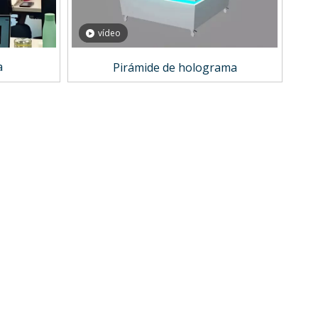
vídeo
a
Pirámide de holograma