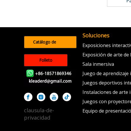
P
Soluciones
Catálogo de
Exposiciones interact
productos
Exposición de arte de 
Folleto
Sala inmersiva
Juego de aprendizaje 
Juegos deportivos int
Instalaciones de arte 
Juegos con proyectore
clausula-de-
Equipo de presentaci
privacidad