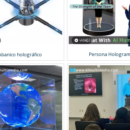
vídeo
Persona Hologra
Abanico holográfico