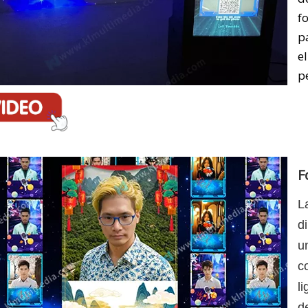
f
p
e
p
F
L
d
u
c
l
d