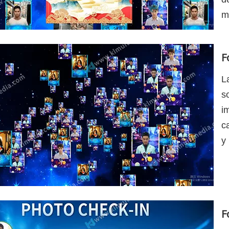
m
F
L
s
i
c
y
F