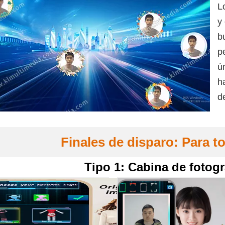
L
y
b
p
ú
h
d
Finales de disparo: Para t
Tipo 1: Cabina de fotogra