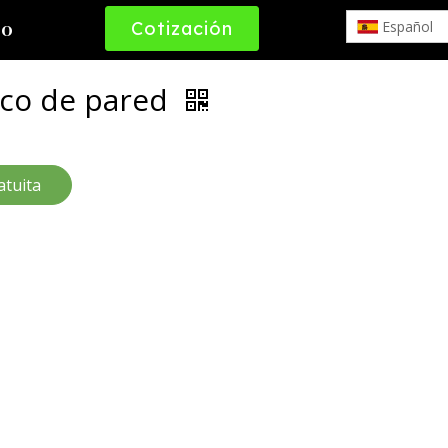
Cotización
Español
to
Gratuita
ico de pared
atuita