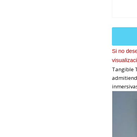
Si no dese
visualizac
Tangible T
admitiend
inmersivas