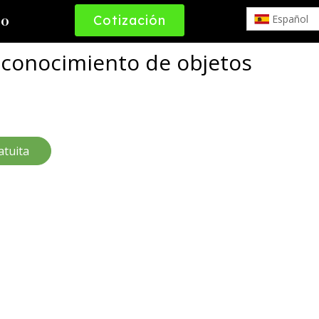
Cotización
Español
to
Gratuita
econocimiento de objetos
atuita