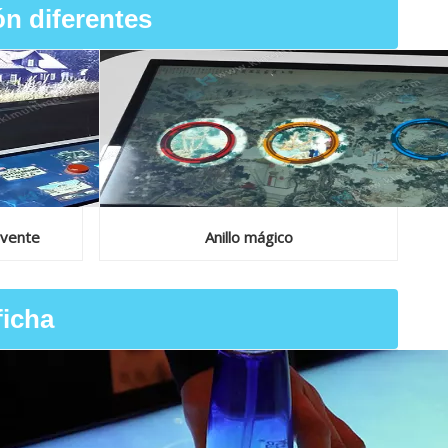
ón diferentes
lvente
Anillo mágico
ficha