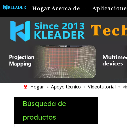
Hogar
Acerca de
Aplicacione
Hogar
Apoyo técnico
Vídeotutorial
»
»
»
Ví
Búsqueda de
productos