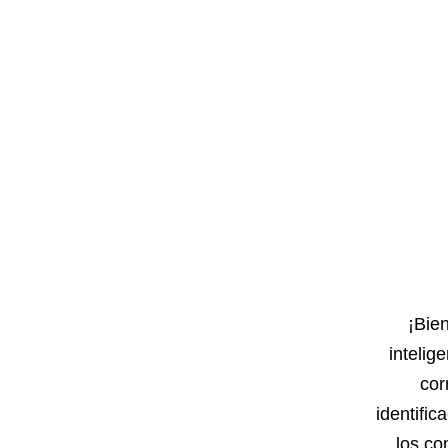
¡Bien
intelig
cor
identifi
los co