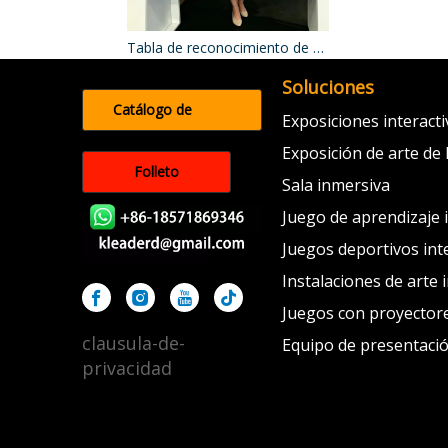
Tabla de reconocimiento de objetos
Soluciones
Catálogo de
Exposiciones interact
productos
Exposición de arte de 
Folleto
Sala inmersiva
Juego de aprendizaje 
Juegos deportivos int
Instalaciones de arte 
Juegos con proyectore
clausula-de-
Equipo de presentaci
privacidad