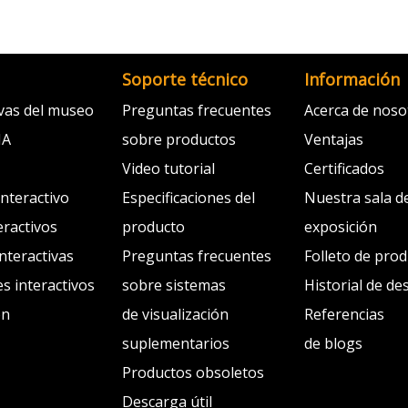
Soporte técnico
Información
ivas del museo
Preguntas frecuentes
Acerca de noso
IA
sobre productos
Ventajas
Video tutorial
Certificados
interactivo
Especificaciones del
Nuestra sala d
eractivos
producto
exposición
interactivas
Preguntas frecuentes
Folleto de pro
s interactivos
sobre sistemas
Historial de de
ón
de visualización
Referencias
suplementarios
de blogs
Productos obsoletos
Descarga útil