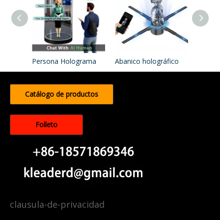
Persona Holograma
Abanico holográfico
Catálogo de productos
Folleto
clausula-de-privacidad