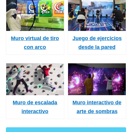
Muro virtual de tiro
Juego de ejercicios
con arco
desde la pared
Muro de escalada
Muro interactivo de
interactivo
arte de sombras