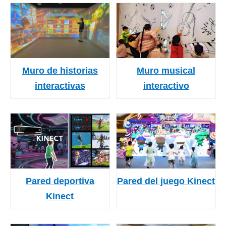
Muro de historias
Muro musical
interactivas
interactivo
Pared deportiva
Pared del juego Kinect
Kinect