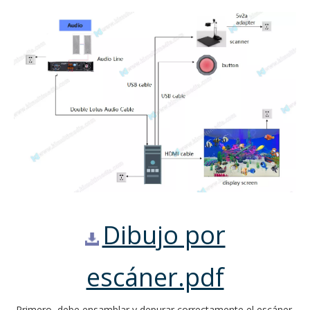
Dibujo por
escáner.pdf
Primero, debe ensamblar y depurar correctamente el escáner,