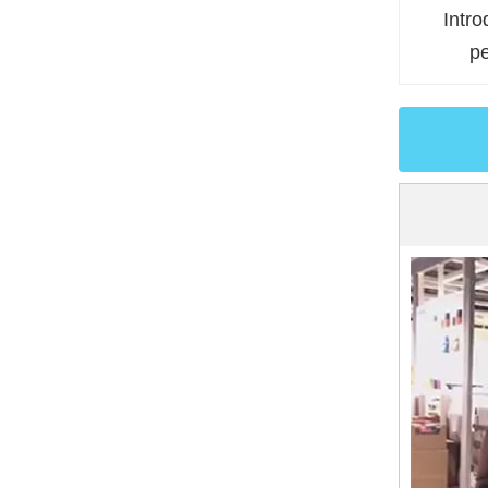
Intro
p