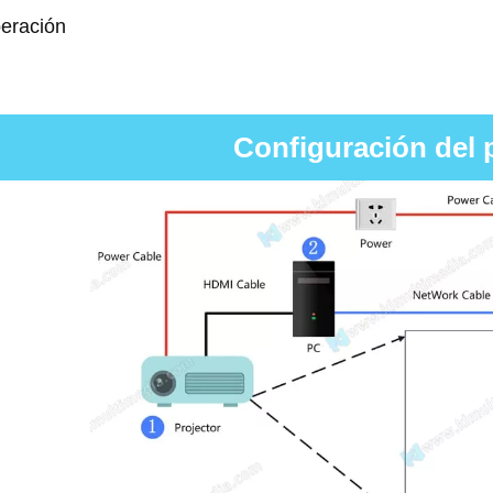
peración
Configuración del 