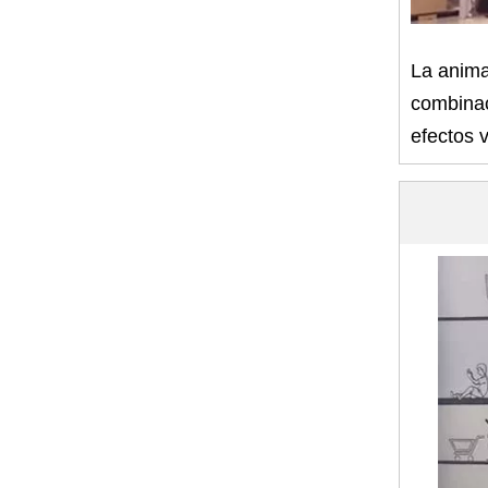
La anima
combinac
efectos v