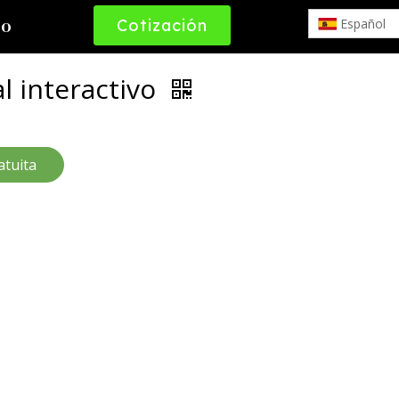
Cotización
Español
to
Gratuita
l interactivo
atuita