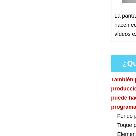
La pantal
hacen ec
vídeos ex
¿Qu
También p
producció
puede hac
programa
Fondo p
Toque p
Elemen