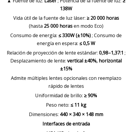
▲ Fuente de luz:
Láser
; Potencia de la fuente de luz:
≥
138W
Vida útil de la fuente de luz láser:
≥ 20 000 horas
(hasta
25 000 horas
en modo Eco)
Consumo de energía:
≤ 330W (±10%)
; Consumo de
energía en espera:
≤ 0,5 W
Relación de proyección de lente estándar:
0,98–1,37:1
;
Desplazamiento de lente:
vertical ±40%, horizontal
±15%
Admite múltiples lentes opcionales con reemplazo
rápido de lentes
Uniformidad de brillo:
≥ 90%
Peso neto:
≤ 11 kg
Dimensiones:
440 × 340 × 148 mm
Interfaces de entrada