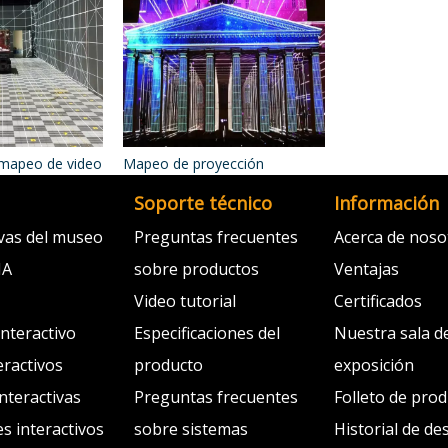
 mapeo de video
Mapeo de proyección
Soporte técnico
Información
ivas del museo
Preguntas frecuentes
Acerca de noso
IA
sobre productos
Ventajas
Video tutorial
Certificados
interactivo
Especificaciones del
Nuestra sala d
eractivos
producto
exposición
interactivas
Preguntas frecuentes
Folleto de pro
s interactivos
sobre sistemas
Historial de de