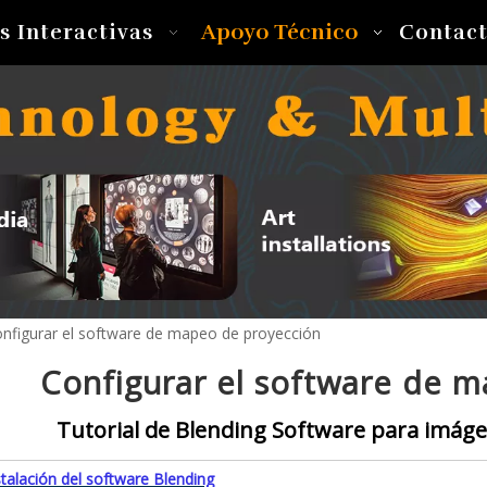
Apoyo Técnico
s Interactivas
Contac
nfigurar el software de mapeo de proyección
Configurar el software de 
Tutorial de Blending Software para imáge
stalación del software Blending