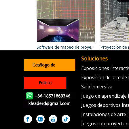
Software de mapeo de proyección
Proyección de
Soluciones
Catálogo de
Exposiciones interact
productos
Exposición de arte de 
Folleto
Sala inmersiva
Juego de aprendizaje 
Juegos deportivos int
Instalaciones de arte 
Juegos con proyectore