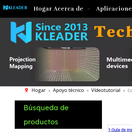
Hogar
Acerca de
Aplicacione
Hogar
Apoyo técnico
Vídeotutorial
»
»
»
Co
Búsqueda de
productos
1.Guía de in