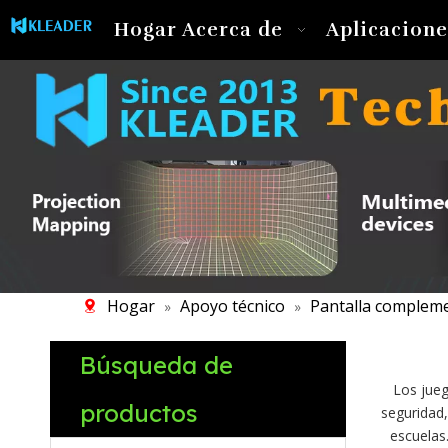
Hogar
Acerca de
Aplicacione
Hogar
Apoyo técnico
Pantalla complem
»
»
Búsqueda de
Los jueg
productos
seguridad,
escuelas