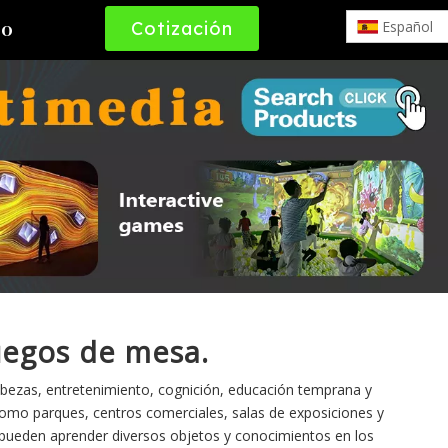
Cotización
Español
to
Gratuita
uegos de mesa.
bezas, entretenimiento, cognición, educación temprana y
 como parques, centros comerciales, salas de exposiciones y
e pueden aprender diversos objetos y conocimientos en los