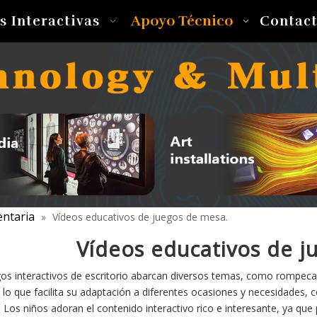
Apoyo Técnico
s Interactivas
Contac
entaria
»
Vídeos educativos de juegos de mesa.
Vídeos educativos de j
os interactivos de escritorio abarcan diversos temas, como rompeca
 lo que facilita su adaptación a diferentes ocasiones y necesidades,
. Los niños adoran el contenido interactivo rico e interesante, ya qu