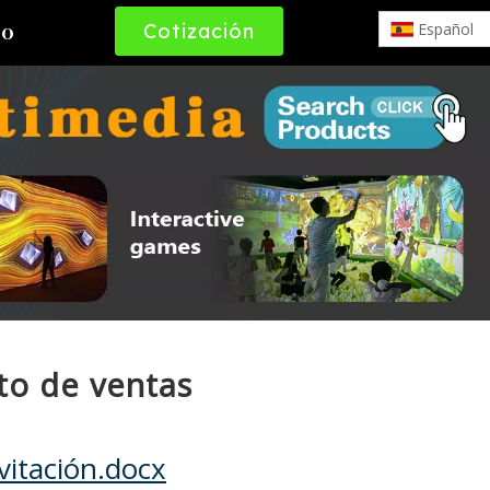
Cotización
Español
to
Gratuita
to de ventas
nvitación.docx