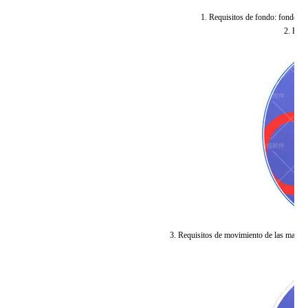
1. Requisitos de fondo: fondo n
2. Requ
3. Requisitos de movimiento de las manos: