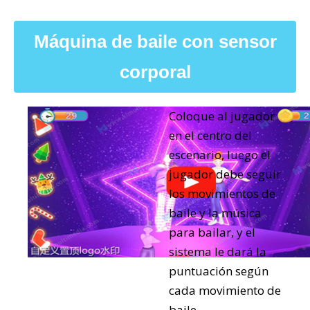
Máquina de baile con sensor
corporal
Coloque al jugador
en el centro del
escenario, luego el
jugador debe seguir
los movimientos de
baile y la música
para bailar, y el
sistema le dará la
puntuación según
cada movimiento de
baile.