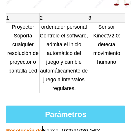
1
2
3
Proyector
ordenador personal
Sensor
Soporta
Controle el software,
KinectV2.0:
cualquier
admita el inicio
detecta
resolución de
automático del
movimiento
proyector o
juego y cambie
humano
pantalla Led
automáticamente de
juego a intervalos
regulares.
Parámetros
Resolución de
Normal 1920 *1080 (HD)