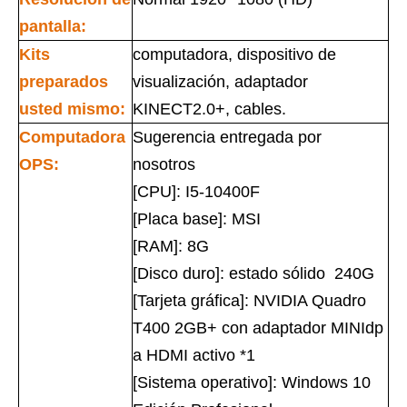
pantalla:
Kits
computadora, dispositivo de
preparados
visualización, adaptador
usted mismo:
KINECT2.0+, cables.
Computadora
Sugerencia entregada por
OPS:
nosotros
[CPU]: I5-10400F
[Placa base]: MSI
[RAM]: 8G
[Disco duro]: estado sólido 240G
[Tarjeta gráfica]: NVIDIA Quadro
T400 2GB+ con adaptador MINIdp
a HDMI activo *1
[Sistema operativo]: Windows 10