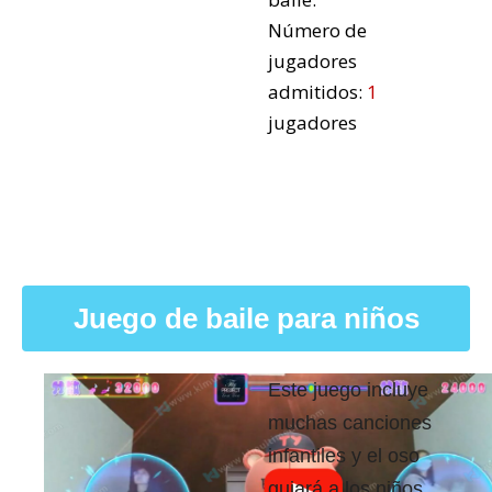
Número de
jugadores
admitidos:
1
jugadores
Juego de baile para niños
Este juego incluye
muchas canciones
infantiles y el oso
guiará a los niños