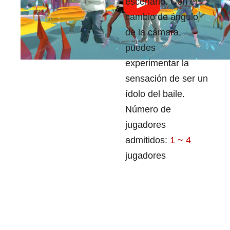
escenario. Con el
cambio de ángulo
de la cámara,
puedes
experimentar la
sensación de ser un
ídolo del baile.
Número de
jugadores
admitidos:
1 ~ 4
jugadores