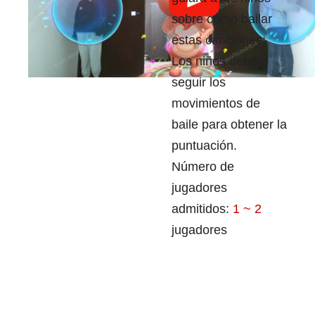
sobre cómo bailar
estas canciones;
Los niños deben
seguir los
movimientos de
baile para obtener la
puntuación.
Número de
jugadores
admitidos:
1 ~ 2
jugadores