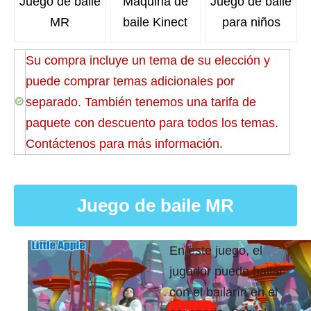
Juego de baile
Máquina de
Juego de baile
MR
baile Kinect
para niños
Su compra incluye un tema de su elección y
puede comprar temas adicionales por
separado. También tenemos una tarifa de
paquete con descuento para todos los temas.
Contáctenos para más información.
Juego de baile MR
En este juego, el
jugador puede bailar
con el bailarín en el