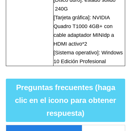
[Disco duro]: estado sólido
240G
[Tarjeta gráfica]: NVIDIA
Quadro T1000 4GB+ con
cable adaptador MINIdp a
HDMI activo*2
[Sistema operativo]: Windows
10 Edición Profesional
Preguntas frecuentes (haga
clic en el icono para obtener
respuesta)