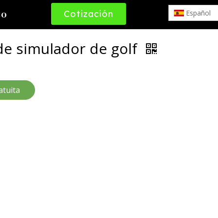
Cotización
Español
to
Gratuita
de simulador de golf
atuita