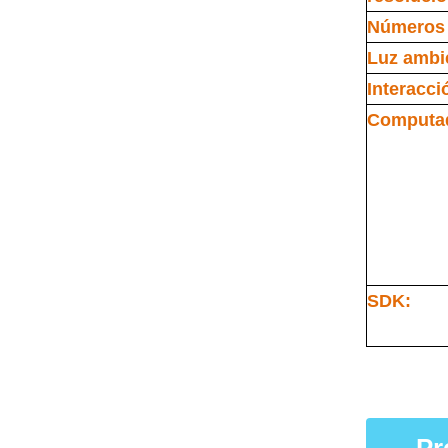
Números 
Luz ambie
Interacci
Computa
SDK: