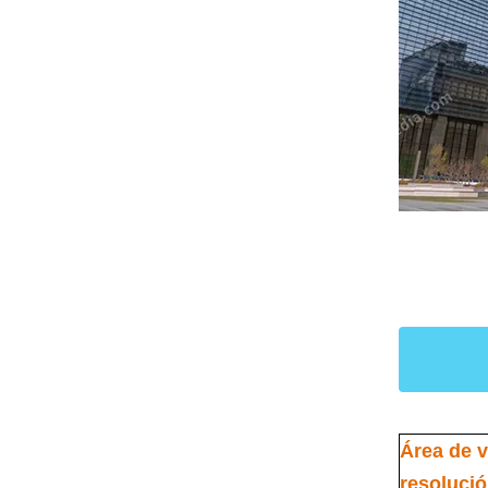
Área de v
resolució