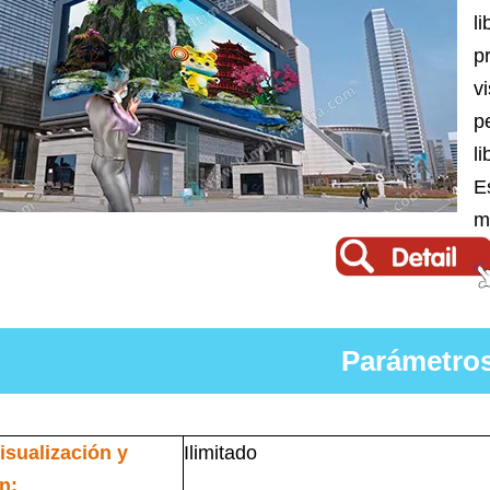
l
p
v
p
l
E
m
Parámetro
isualización y
Ilimitado
n: