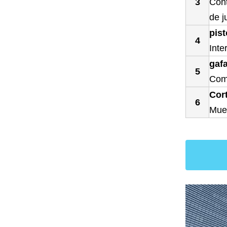
3
Cont
de j
pist
4
Inte
gaf
5
Comb
Cor
6
Mues