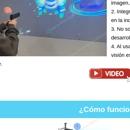
imagen,
2. Integ
en la in
3. No s
desarro
4. Al us
visión e
.
¿Cómo funci