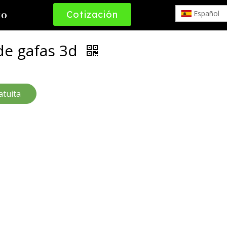
Cotización
Español
to
Gratuita
de gafas 3d
atuita